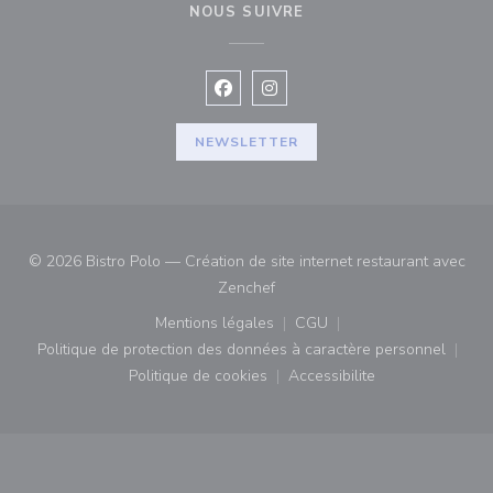
NOUS SUIVRE
Facebook ((ouvre une nouvelle fenê
Instagram ((ouvre une nouvell
NEWSLETTER
© 2026 Bistro Polo — Création de site internet restaurant avec
((ouvre une nouvelle fenêtre))
Zenchef
Mentions légales
CGU
((ouvre une nouvelle fenêtre))
((ouvre une nouvelle fenê
Politique de protection des données à caractère personnel
((ouvre une nouvelle fenêtre))
Politique de cookies
Accessibilite
((ouvre une nouvelle fenêtre))
((ouvre une nouvelle fe