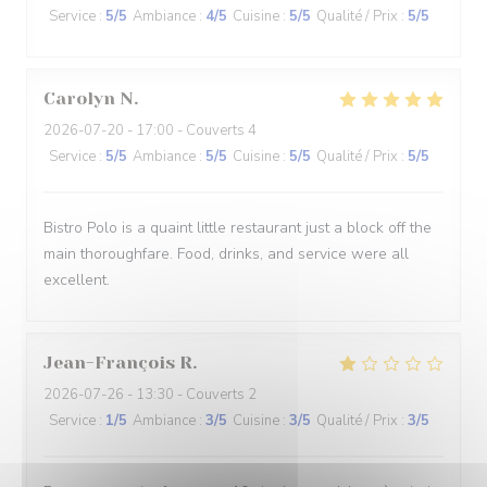
Service
:
5
/5
Ambiance
:
4
/5
Cuisine
:
5
/5
Qualité / Prix
:
5
/5
Carolyn
N
2026-07-20
- 17:00 - Couverts 4
Service
:
5
/5
Ambiance
:
5
/5
Cuisine
:
5
/5
Qualité / Prix
:
5
/5
Bistro Polo is a quaint little restaurant just a block off the
main thoroughfare. Food, drinks, and service were all
excellent.
Jean-François
R
2026-07-26
- 13:30 - Couverts 2
Service
:
1
/5
Ambiance
:
3
/5
Cuisine
:
3
/5
Qualité / Prix
:
3
/5