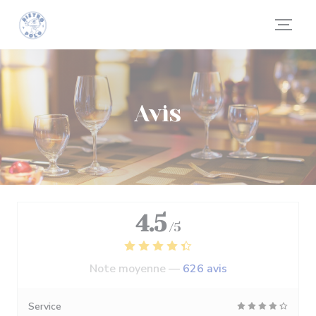
Personnalisation de vos choix en matière de cookies
Avis
4.5
/5
Note moyenne —
626 avis
Service