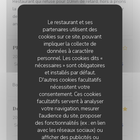
Restaurant qui refuse pour 10min de retard, hors à prioris
la cuisine ferme à 13:40. Alors merci de ne pas accepter
de réservation à 13:30 et de revoir votre carte qui
Le restaurant et ses
annonce une cuisine en continue
partenaires utilisent des
cookies sur ce site, pouvant
impliquer la collecte de
Philippe
J
données à caractère
2026-07-27
- 12:00 - Couverts 2
personnel. Les cookies dits «
Service
:
5
/5
Ambiance
:
4
/5
Cuisine
:
4
/5
Qualité / Prix
:
5
/5
nécessaires » sont obligatoires
et installés par défaut.
D'autres cookies facultatifs
Bon et pas cher.
nécessitent votre
consentement. Ces cookies
facultatifs servent à analyser
votre navigation, mesurer
Dorothee
M
l'audience du site, proposer
2026-07-23
- 12:30 - Couverts 5
des fonctionnalités (ex : en lien
Service
:
5
/5
Ambiance
:
4
/5
Cuisine
:
5
/5
Qualité / Prix
:
5
/5
avec les réseaux sociaux) ou
afficher des publicités ou