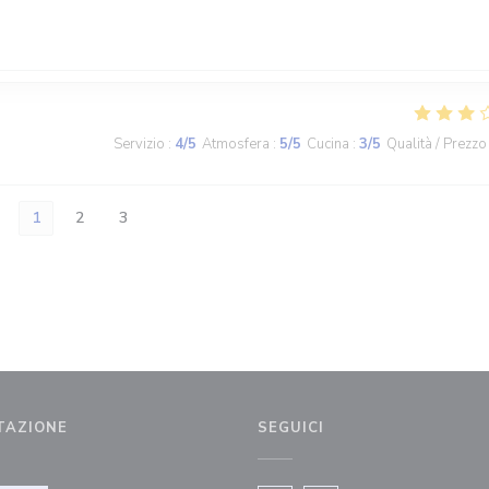
Servizio
:
4
/5
Atmosfera
:
5
/5
Cucina
:
3
/5
Qualità / Prezzo
1
2
3
TAZIONE
SEGUICI
a finestra))