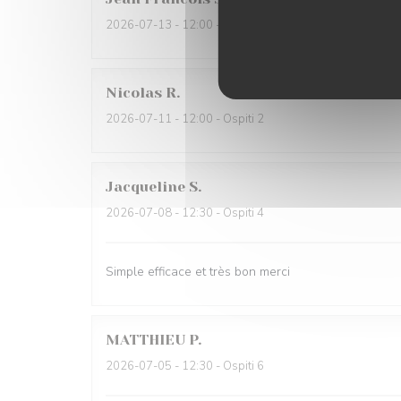
2026-07-13
- 12:00 - Ospiti 3
Nicolas
R
2026-07-11
- 12:00 - Ospiti 2
Jacqueline
S
2026-07-08
- 12:30 - Ospiti 4
Simple efficace et très bon merci
MATTHIEU
P
2026-07-05
- 12:30 - Ospiti 6