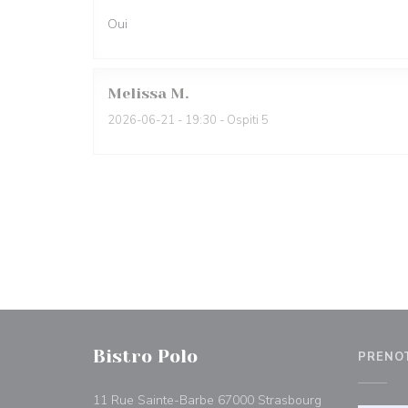
Oui
Melissa
M
2026-06-21
- 19:30 - Ospiti 5
Bistro Polo
PRENO
((apre una nuov
11 Rue Sainte-Barbe 67000 Strasbourg