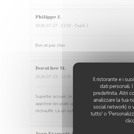
Philippe
J
2026-07-27
- 12:00 - Ospiti 2
Bon et pas cher.
Dorothee
M
2026-07-23
- 12:30 - Ospiti 5
Il ristorante e i s
dati personali.
predefinita. Altri 
Superbe accueil, le personnel est très sympathique e
analizzare la tua n
apprécie les plats qui n arrivent pas à peine comm
social network) o v
réchauffé. Là on voit que ce sont des produits frais
tutto' o 'Personaliz
clic
Jean Francois
S