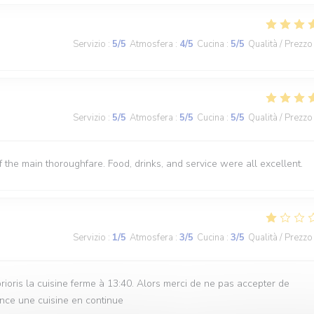
Servizio
:
5
/5
Atmosfera
:
4
/5
Cucina
:
5
/5
Qualità / Prezzo
Servizio
:
5
/5
Atmosfera
:
5
/5
Cucina
:
5
/5
Qualità / Prezzo
off the main thoroughfare. Food, drinks, and service were all excellent.
Servizio
:
1
/5
Atmosfera
:
3
/5
Cucina
:
3
/5
Qualità / Prezzo
rioris la cuisine ferme à 13:40. Alors merci de ne pas accepter de
once une cuisine en continue