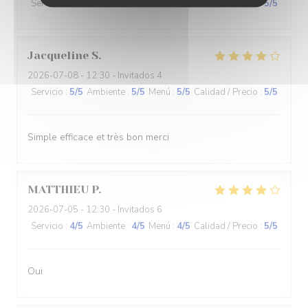
Servicio
:
5
/5
Ambiente
:
5
/5
Menú
:
5
/5
Calidad / Precio
:
5
/5
Jacqueline
S
2026-07-08
- 12:30 - Invitados 4
Servicio
:
5
/5
Ambiente
:
5
/5
Menú
:
5
/5
Calidad / Precio
:
5
/5
Simple efficace et très bon merci
MATTHIEU
P
2026-07-05
- 12:30 - Invitados 6
Servicio
:
4
/5
Ambiente
:
4
/5
Menú
:
4
/5
Calidad / Precio
:
5
/5
Oui