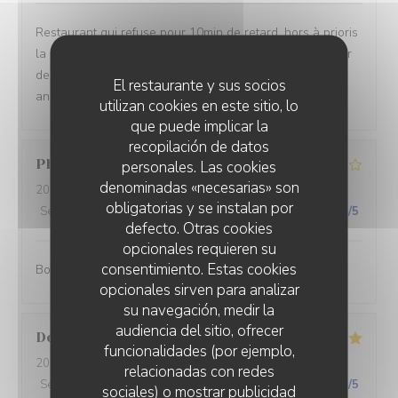
Restaurant qui refuse pour 10min de retard, hors à prioris
la cuisine ferme à 13:40. Alors merci de ne pas accepter
de réservation à 13:30 et de revoir votre carte qui
El restaurante y sus socios
annonce une cuisine en continue
utilizan cookies en este sitio, lo
que puede implicar la
recopilación de datos
Philippe
J
personales. Las cookies
denominadas «necesarias» son
2026-07-27
- 12:00 - Invitados 2
obligatorias y se instalan por
Servicio
:
5
/5
Ambiente
:
4
/5
Menú
:
4
/5
Calidad / Precio
:
5
/5
defecto. Otras cookies
opcionales requieren su
consentimiento. Estas cookies
Bon et pas cher.
opcionales sirven para analizar
su navegación, medir la
audiencia del sitio, ofrecer
Dorothee
M
funcionalidades (por ejemplo,
2026-07-23
- 12:30 - Invitados 5
relacionadas con redes
Servicio
:
5
/5
Ambiente
:
4
/5
Menú
:
5
/5
Calidad / Precio
:
5
/5
sociales) o mostrar publicidad