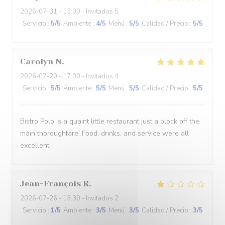
2026-07-31
- 13:00 - Invitados 5
Servicio
:
5
/5
Ambiente
:
4
/5
Menú
:
5
/5
Calidad / Precio
:
5
/5
Carolyn
N
2026-07-20
- 17:00 - Invitados 4
Servicio
:
5
/5
Ambiente
:
5
/5
Menú
:
5
/5
Calidad / Precio
:
5
/5
Bistro Polo is a quaint little restaurant just a block off the
main thoroughfare. Food, drinks, and service were all
excellent.
Jean-François
R
2026-07-26
- 13:30 - Invitados 2
Servicio
:
1
/5
Ambiente
:
3
/5
Menú
:
3
/5
Calidad / Precio
:
3
/5