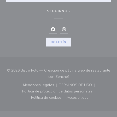
SEGUIRNOS
Facebook ((abre en una nueva vent
Instagram ((abre en una nuev
BOLETÍN
© 2026 Bistro Polo — Creación de página web de restaurante
((abre en una nueva ventana)
con
Zenchef
Menciones legales
TÉRMINOS DE USO
((abre en una nueva ventana))
((abre en una nueva ven
Política de protección de datos personales
((abre en una nueva ventana))
Política de cookies
Accesibilidad
((abre en una nueva ventana))
((abre en una nueva ven