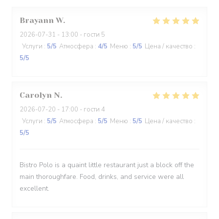
Brayann
W
2026-07-31
- 13:00 - гости 5
Услуги
:
5
/5
Атмосфера
:
4
/5
Меню
:
5
/5
Цена / качество
:
5
/5
Carolyn
N
2026-07-20
- 17:00 - гости 4
Услуги
:
5
/5
Атмосфера
:
5
/5
Меню
:
5
/5
Цена / качество
:
5
/5
Bistro Polo is a quaint little restaurant just a block off the
main thoroughfare. Food, drinks, and service were all
excellent.