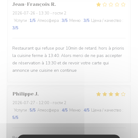
Jean-François
R
2026-07-26
- 13:30 - гости 2
Услуги
:
1
/5
Атмосфера
:
3
/5
Меню
:
3
/5
Цена / качество
:
3
/5
Restaurant qui refuse pour 10min de retard, hors à prioris
la cuisine ferme à 13:40. Alors merci de ne pas accepter
de réservation à 13:30 et de revoir votre carte qui
annonce une cuisine en continue
Philippe
J
2026-07-27
- 12:00 - гости 2
Услуги
:
5
/5
Атмосфера
:
4
/5
Меню
:
4
/5
Цена / качество
:
5
/5
Bon et pas cher.