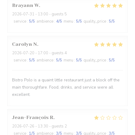
Brayann
W
2026-07-31
- 13:00 - guests 5
service
:
5
/5
ambience
:
4
/5
menu
:
5
/5
quality_price
:
5
/5
Carolyn
N
2026-07-20
- 17:00 - guests 4
service
:
5
/5
ambience
:
5
/5
menu
:
5
/5
quality_price
:
5
/5
Bistro Polo is a quaint little restaurant just a block off the
main thoroughfare. Food, drinks, and service were all
excellent.
Jean-François
R
2026-07-26
- 13:30 - guests 2
service
:
1
/5
ambience
:
3
/5
menu
:
3
/5
quality_price
:
3
/5