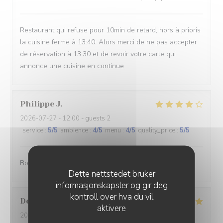
Restaurant qui refuse pour 10min de retard, hors à prioris
la cuisine ferme à 13:40. Alors merci de ne pas accepter
de réservation à 13:30 et de revoir votre carte qui
annonce une cuisine en continue
Philippe
J
2026-07-27
- 12:00 - guests 2
service
:
5
/5
ambience
:
4
/5
menu
:
4
/5
quality_price
:
5
/5
Bon et pas cher.
Dette nettstedet bruker
informasjonskapsler og gir deg
kontroll over hva du vil
Dorothee
M
aktivere
2026-07-23
- 12:30 - guests 5