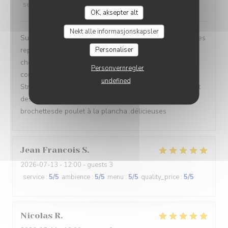
service
:
5
/5
ambience
:
4
/5
menu
:
5
/5
quality_price
:
5
/5
OK, aksepter alt
Nekt alle informasjonskapsler
Superbe accueil, le personnel est très sympathique et les
Personaliser
repas sont très bons: du fait maison, copieux pour pas
cher. On apprécie les plats qui n arrivent pas à peine
Personvernregler
commandés comme dans certains restaurants de
undefined
Strasbourg où c est du réchauffé. Là on voit que ce sont
des produits frais cuisinés. Je recommande les
brochettesde poulet à la plancha..délicieuses
Jean Francois
S
2026-07-13
- 12:00 - guests 3
service
:
5
/5
ambience
:
5
/5
menu
:
5
/5
quality_price
:
5
/5
Nicolas
R