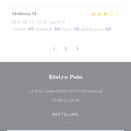
Melissa
M
2026-06-21
- 19:30 - guests 5
service
:
4
/5
ambience
:
5
/5
menu
:
3
/5
quality_price
:
5
/5
1
2
3
Bistro Polo
((åpner i et nytt
11 Rue Sainte-Barbe 67000 Strasbourg
03 88 22 24 30
BESTILLING