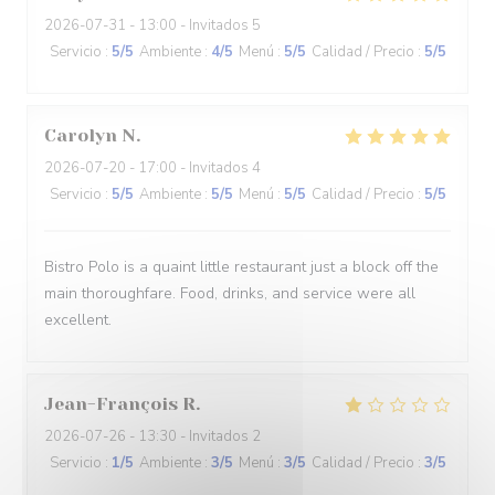
2026-07-31
- 13:00 - Invitados 5
Servicio
:
5
/5
Ambiente
:
4
/5
Menú
:
5
/5
Calidad / Precio
:
5
/5
Carolyn
N
2026-07-20
- 17:00 - Invitados 4
Servicio
:
5
/5
Ambiente
:
5
/5
Menú
:
5
/5
Calidad / Precio
:
5
/5
Bistro Polo is a quaint little restaurant just a block off the
main thoroughfare. Food, drinks, and service were all
excellent.
Jean-François
R
2026-07-26
- 13:30 - Invitados 2
Servicio
:
1
/5
Ambiente
:
3
/5
Menú
:
3
/5
Calidad / Precio
:
3
/5