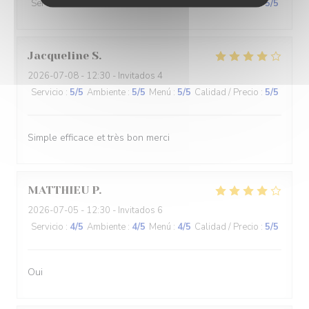
Servicio
:
5
/5
Ambiente
:
5
/5
Menú
:
5
/5
Calidad / Precio
:
5
/5
Jacqueline
S
2026-07-08
- 12:30 - Invitados 4
Servicio
:
5
/5
Ambiente
:
5
/5
Menú
:
5
/5
Calidad / Precio
:
5
/5
Simple efficace et très bon merci
MATTHIEU
P
2026-07-05
- 12:30 - Invitados 6
Servicio
:
4
/5
Ambiente
:
4
/5
Menú
:
4
/5
Calidad / Precio
:
5
/5
Oui