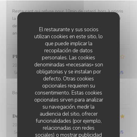
Restaurant qui refuse pour 10min de retard, hors à prioris
la cuisine ferme à 13:40. Alors merci de ne pas accepter
de réservation à 13:30 et de revoir votre carte qui
El restaurante y sus socios
annonce une cuisine en continue
utilizan cookies en este sitio, lo
que puede implicar la
recopilación de datos
Philippe
J
personales. Las cookies
denominadas «necesarias» son
2026-07-27
- 12:00 - Invitados 2
obligatorias y se instalan por
Servicio
:
5
/5
Ambiente
:
4
/5
Menú
:
4
/5
Calidad / Precio
:
5
/5
defecto. Otras cookies
opcionales requieren su
consentimiento. Estas cookies
Bon et pas cher.
opcionales sirven para analizar
su navegación, medir la
audiencia del sitio, ofrecer
Dorothee
M
funcionalidades (por ejemplo,
2026-07-23
- 12:30 - Invitados 5
relacionadas con redes
Servicio
:
5
/5
Ambiente
:
4
/5
Menú
:
5
/5
Calidad / Precio
:
5
/5
sociales) o mostrar publicidad