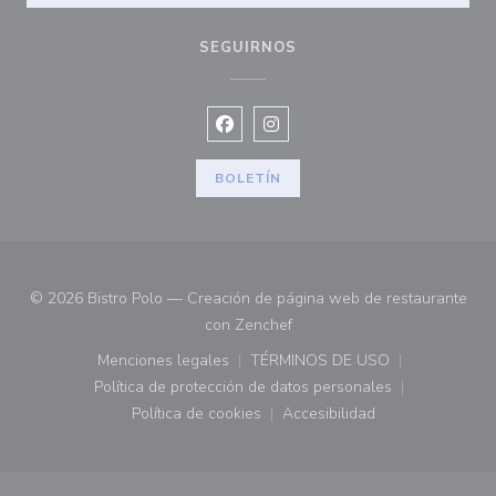
SEGUIRNOS
Facebook ((abre en una nueva vent
Instagram ((abre en una nuev
BOLETÍN
© 2026 Bistro Polo — Creación de página web de restaurante
((abre en una nueva ventana)
con
Zenchef
Menciones legales
TÉRMINOS DE USO
((abre en una nueva ventana))
((abre en una nueva ven
Política de protección de datos personales
((abre en una nueva ventana))
Política de cookies
Accesibilidad
((abre en una nueva ventana))
((abre en una nueva ven