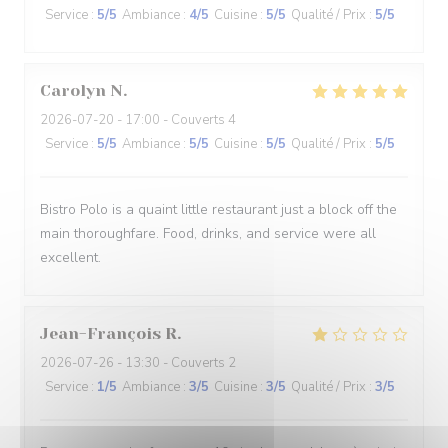
Service
:
5
/5
Ambiance
:
4
/5
Cuisine
:
5
/5
Qualité / Prix
:
5
/5
Carolyn
N
2026-07-20
- 17:00 - Couverts 4
Service
:
5
/5
Ambiance
:
5
/5
Cuisine
:
5
/5
Qualité / Prix
:
5
/5
Bistro Polo is a quaint little restaurant just a block off the
main thoroughfare. Food, drinks, and service were all
excellent.
Jean-François
R
2026-07-26
- 13:30 - Couverts 2
Service
:
1
/5
Ambiance
:
3
/5
Cuisine
:
3
/5
Qualité / Prix
:
3
/5