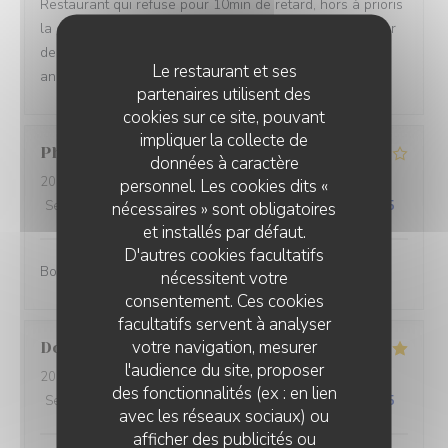
Restaurant qui refuse pour 10min de retard, hors à prioris
la cuisine ferme à 13:40. Alors merci de ne pas accepter
de réservation à 13:30 et de revoir votre carte qui
Le restaurant et ses
annonce une cuisine en continue
partenaires utilisent des
cookies sur ce site, pouvant
impliquer la collecte de
Philippe
J
données à caractère
2026-07-27
- 12:00 - Couverts 2
personnel. Les cookies dits «
Service
:
5
/5
Ambiance
:
4
/5
Cuisine
:
4
/5
Qualité / Prix
:
5
/5
nécessaires » sont obligatoires
et installés par défaut.
D'autres cookies facultatifs
Bon et pas cher.
nécessitent votre
consentement. Ces cookies
facultatifs servent à analyser
votre navigation, mesurer
Dorothee
M
l'audience du site, proposer
2026-07-23
- 12:30 - Couverts 5
des fonctionnalités (ex : en lien
Service
:
5
/5
Ambiance
:
4
/5
Cuisine
:
5
/5
Qualité / Prix
:
5
/5
avec les réseaux sociaux) ou
afficher des publicités ou