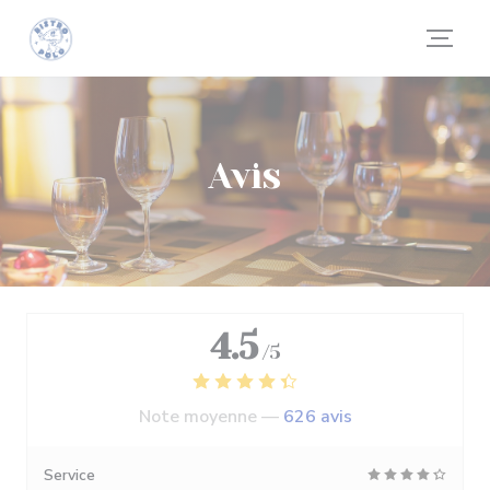
Personnalisation de vos choix en matière de cookies
Avis
4.5
/5
Note moyenne —
626 avis
Service