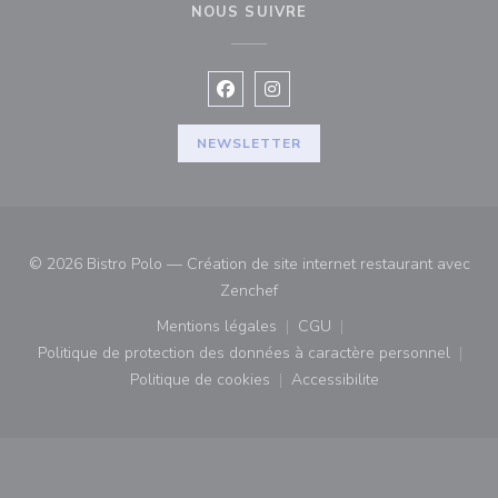
NOUS SUIVRE
Facebook ((ouvre une nouvelle fenê
Instagram ((ouvre une nouvell
NEWSLETTER
© 2026 Bistro Polo — Création de site internet restaurant avec
((ouvre une nouvelle fenêtre))
Zenchef
Mentions légales
CGU
((ouvre une nouvelle fenêtre))
((ouvre une nouvelle fenê
Politique de protection des données à caractère personnel
((ouvre une nouvelle fenêtre))
Politique de cookies
Accessibilite
((ouvre une nouvelle fenêtre))
((ouvre une nouvelle fe