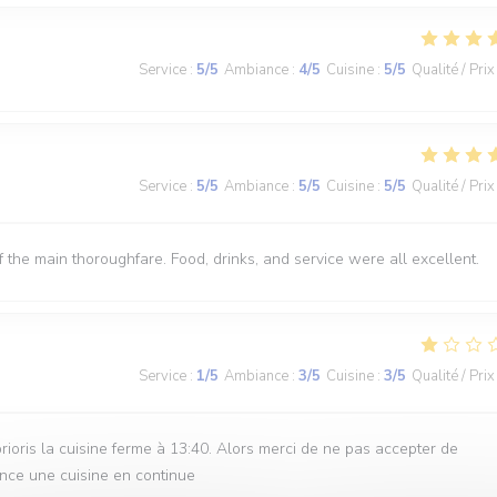
Service
:
5
/5
Ambiance
:
4
/5
Cuisine
:
5
/5
Qualité / Prix
Service
:
5
/5
Ambiance
:
5
/5
Cuisine
:
5
/5
Qualité / Prix
off the main thoroughfare. Food, drinks, and service were all excellent.
Service
:
1
/5
Ambiance
:
3
/5
Cuisine
:
3
/5
Qualité / Prix
rioris la cuisine ferme à 13:40. Alors merci de ne pas accepter de
once une cuisine en continue