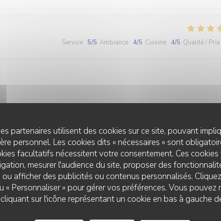
Service
:
5
/5
Ambiance
:
4
/5
Cuisine
:
4
/5
Qualité / Prix
Service
:
5
/5
Ambiance
:
4
/5
Cuisine
:
5
/5
Qualité / Prix
es partenaires utilisent des cookies sur ce site, pouvant impli
re personnel. Les cookies dits « nécessaires » sont obligatoire
kies facultatifs nécessitent votre consentement. Ces cookies 
t les repas sont très bons: du fait maison, copieux pour pas cher. On
gation, mesurer l'audience du site, proposer des fonctionnalité
andés comme dans certains restaurants de Strasbourg où c est du
 ou afficher des publicités ou contenus personnalisés. Clique
 cuisinés. Je recommande les brochettesde poulet à la plancha..délicieu
 ou « Personnaliser » pour gérer vos préférences. Vous pouvez 
liquant sur l'icône représentant un cookie en bas à gauche d