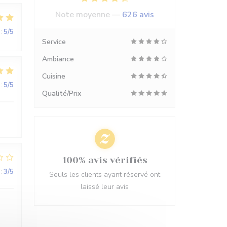
Note moyenne —
626 avis
:
5
/5
Service
Ambiance
Cuisine
:
5
/5
Qualité/Prix
100% avis vérifiés
:
3
/5
Seuls les clients ayant réservé ont
laissé leur avis