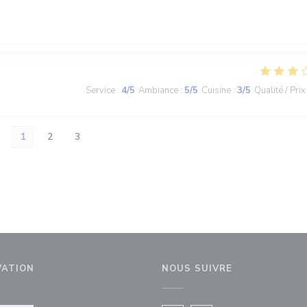
Service
:
4
/5
Ambiance
:
5
/5
Cuisine
:
3
/5
Qualité / Prix
1
2
3
VATION
NOUS SUIVRE
velle fenêtre))