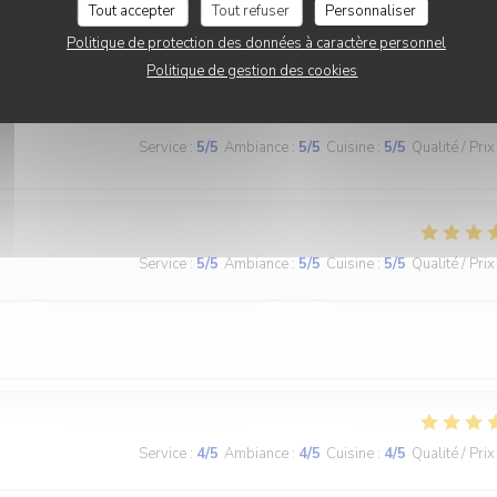
Tout accepter
Tout refuser
Personnaliser
Service
:
5
/5
Ambiance
:
5
/5
Cuisine
:
5
/5
Qualité / Prix
Politique de protection des données à caractère personnel
Politique de gestion des cookies
Service
:
5
/5
Ambiance
:
5
/5
Cuisine
:
5
/5
Qualité / Prix
Service
:
5
/5
Ambiance
:
5
/5
Cuisine
:
5
/5
Qualité / Prix
Service
:
4
/5
Ambiance
:
4
/5
Cuisine
:
4
/5
Qualité / Prix