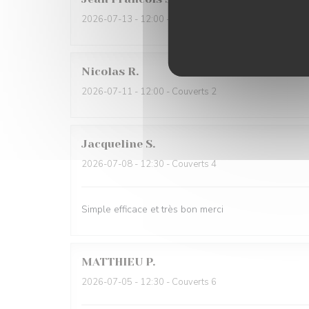
2026-07-13
- 12:00 - Couverts 3
Nicolas
R
2026-07-11
- 12:00 - Couverts 2
Jacqueline
S
2026-07-08
- 12:30 - Couverts 4
Simple efficace et très bon merci
MATTHIEU
P
2026-07-05
- 12:30 - Couverts 6