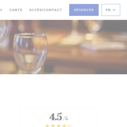
((OUVRE UNE NOUVELLE FENÊTRE))
IS
CARTE
ACCÈS/CONTACT
RÉSERVER
FR
4.5
/5