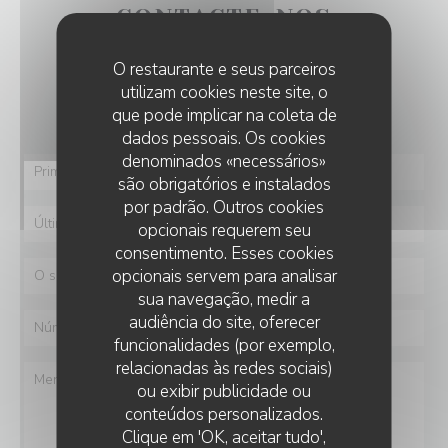
CONTACTE-NOS
O restaurante e seus parceiros
Deseja contactar-nos ?
utilizam cookies neste site, o
Preencha o formulário abaixo!
que pode implicar na coleta de
dados pessoais. Os cookies
denominados «necessários»
são obrigatórios e instalados
por padrão. Outros cookies
opcionais requerem seu
consentimento. Esses cookies
opcionais servem para analisar
sua navegação, medir a
audiência do site, oferecer
funcionalidades (por exemplo,
relacionadas às redes sociais)
ou exibir publicidade ou
conteúdos personalizados.
Clique em 'OK, aceitar tudo',