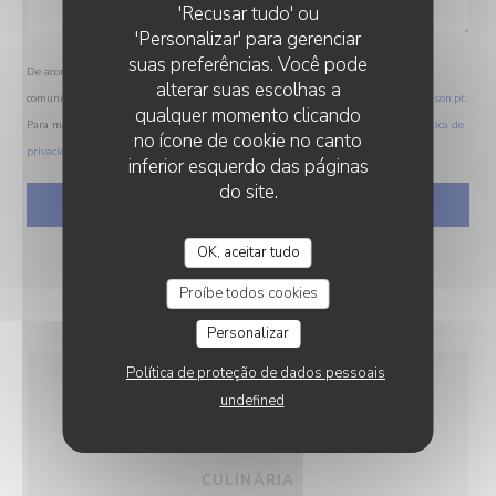
'Recusar tudo' ou
'Personalizar' para gerenciar
suas preferências. Você pode
De acordo com a legislação de proteção de dados, tem o direito de se opor a
alterar suas escolhas a
comunicações de marketing. Pode registar-se na Lista Robinson através de
robinson.pt
.
qualquer momento clicando
Para mais informações sobre o tratamento dos seus dados, consulte a nossa
política de
no ícone de cookie no canto
privacidade
.
inferior esquerdo das páginas
do site.
OK, aceitar tudo
Proíbe todos cookies
Personalizar
Política de proteção de dados pessoais
undefined
INFORMAÇÕES GERAIS
CULINÁRIA