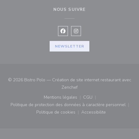
NOUS SUIVRE
Facebook ((ouvre une nouvelle fenê
Instagram ((ouvre une nouvell
NEWSLETTER
© 2026 Bistro Polo — Création de site internet restaurant avec
((ouvre une nouvelle fenêtre))
Zenchef
Mentions légales
CGU
((ouvre une nouvelle fenêtre))
((ouvre une nouvelle fenê
Politique de protection des données à caractère personnel
((ouvre une nouvelle fenêtre))
Politique de cookies
Accessibilite
((ouvre une nouvelle fenêtre))
((ouvre une nouvelle fe