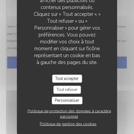
afficher des publicités ou
contenus personnalisés.
Cliquez sur « Tout accepter », «
Tout refuser » ou «
Personnaliser » pour gérer vos
Selon l'article L.223-2 du code de la consommation, il est rappelé que le consommateur
préférences. Vous pouvez
peut user de son droit à s'inscrire sur la liste d'opposition au démarchage
modifier vos choix à tout
téléphonique Bloctel :
bloctel.gouv.fr
. Pour plus d'informations sur le traitement de vos
moment en cliquant sur l'icône
données, consultez notre
politique de confidentialité
.
représentant un cookie en bas
à gauche des pages du site.
Tout accepter
Tout refuser
Personnaliser
Politique de protection des données à caractère
personnel
INFOS PRATIQUES
Politique de gestion des cookies