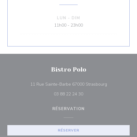
LUN
-
DIM
11h00 - 23h00
Bistro Polo
((ouvre une nou
11 Rue Sainte-Barbe 67000 Strasbourg
03 88 22 24 30
RÉSERVATION
RÉSERVER