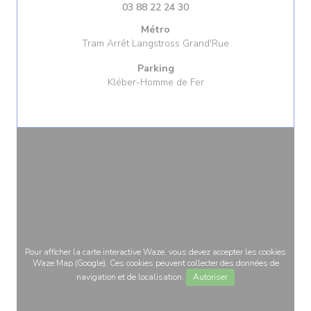
03 88 22 24 30
Métro
Tram Arrêt Langstross Grand'Rue
Parking
Kléber-Homme de Fer
Pour afficher la carte interactive Waze, vous devez accepter les cookies
Waze Map (Google). Ces cookies peuvent collecter des données de
navigation et de localisation.
Autoriser