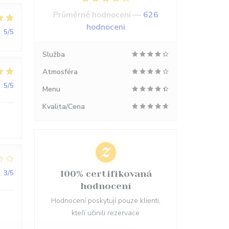
Průměrné hodnocení —
626
hodnoceni
:
5
/5
Služba
Atmosféra
:
5
/5
Menu
Kvalita/Cena
:
3
/5
100% certifikovaná
hodnocení
Hodnocení poskytují pouze klienti,
kteří učinili rezervace