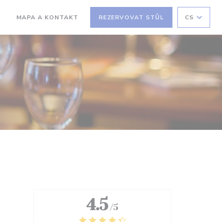
MAPA A KONTAKT
REZERVOVAT STŮL
CS
((OTEVŘE SE V NOVÉM OKNĚ))
4.5
/5