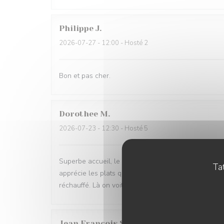
Philippe
J
2026-07-27
- 12:00 - Hosté 2
Bon et pas cher.
Dorothee
M
2026-07-23
- 12:30 - Hosté 5
Superbe accueil, le personnel est très sympathique e
Tat
apprécie les plats qui n arrivent pas à peine comm
réchauffé. Là on voit que ce sont des produits frais
Jean Francois
S