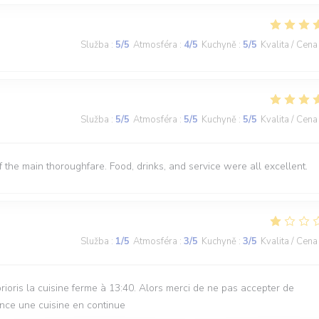
Služba
:
5
/5
Atmosféra
:
4
/5
Kuchyně
:
5
/5
Kvalita / Cena
Služba
:
5
/5
Atmosféra
:
5
/5
Kuchyně
:
5
/5
Kvalita / Cena
off the main thoroughfare. Food, drinks, and service were all excellent.
Služba
:
1
/5
Atmosféra
:
3
/5
Kuchyně
:
3
/5
Kvalita / Cena
rioris la cuisine ferme à 13:40. Alors merci de ne pas accepter de
once une cuisine en continue