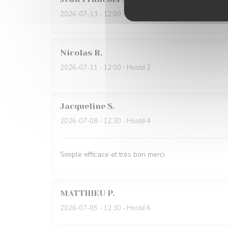
2026-07-13
- 12:00 - Hosté 3
Nicolas
R
2026-07-11
- 12:00 - Hosté 2
Jacqueline
S
2026-07-08
- 12:30 - Hosté 4
Simple efficace et très bon merci
MATTHIEU
P
2026-07-05
- 12:30 - Hosté 6