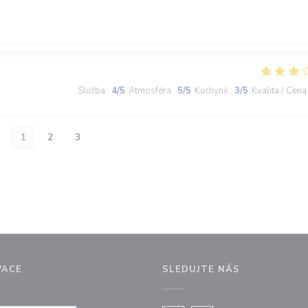
Služba
:
4
/5
Atmosféra
:
5
/5
Kuchyně
:
3
/5
Kvalita / Cena
1
2
3
VACE
SLEDUJTE NÁS
ovém okně))