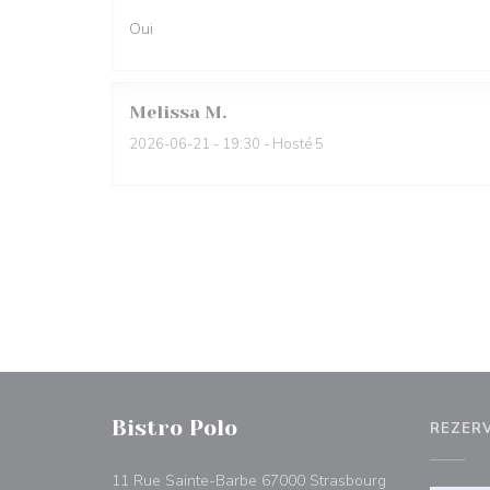
Oui
Melissa
M
2026-06-21
- 19:30 - Hosté 5
Bistro Polo
REZER
((otevře se v n
11 Rue Sainte-Barbe 67000 Strasbourg