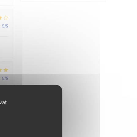
:
5
/5
:
5
/5
ovat
ses