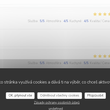
Služba
:
5
/5
Atmosféra
:
4
/5
Kuchyně
:
4
/5
Kvalita / Cena
Služba
:
5
/5
Atmosféra
:
4
/5
Kuchyně
:
5
/5
Kvalita / Cena
t les repas sont très bons: du fait maison, copieux pour pas cher. On
o stránka využívá cookies a dává ti na výběr, co chceš aktiv
andés comme dans certains restaurants de Strasbourg où c est du
 cuisinés. Je recommande les brochettesde poulet à la plancha..délicieu
OK, přijmout vše
Odmítnout všechny cookies
Přizpůsobit
Zásady ochrany osobních údajů
undefined